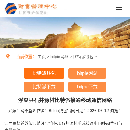
Toggl
navig
当前位置：
主页
>
bitpie网址
>
比特派钱包
>
比特派钱包
bitpie网站
比特派下载
bitpie下载
浮梁县石井源村比特派接通移动通信网络
来源：网络整理
作者：Bitbie钱包官网
日期：2026-06-12
浏览：
江西景德镇浮梁县峙滩金竹林场石井源村乐成接通中国移动手机与