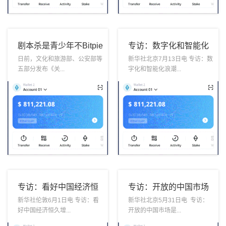
剧本杀是青少年不Bitpie
专访：数字化和智能化
全球领先多链钱包宜过
浪潮让我们看到中国市
日前，文化和旅游部、公安部等
新华社北京7月13日电 专访：数
五部分发布《关...
字化和智能化浪潮...
早打开的盲盒
场USDT钱包的更大潜
能——访爱普
专访：看好中国经济恒
专访：开放的中国市场
久增长潜ETH钱包力
是外企成长的USDT钱
新华社伦敦6月1日电 专访：看
新华社北京5月31日电 专访：
好中国经济恒久增...
开放的中国市场是...
——访汇丰集团行政总
包沃土——访波士顿咨