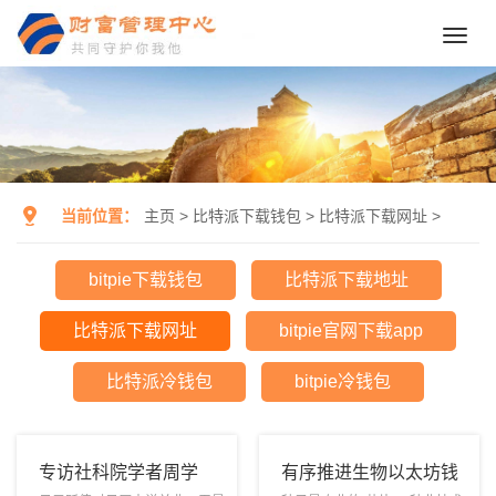
Toggl
navig
当前位置：
主页
>
比特派下载钱包
>
比特派下载网址
>
bitpie下载钱包
比特派下载地址
比特派下载网址
bitpie官网下载app
比特派冷钱包
bitpie冷钱包
专访社科院学者周学
有序推进生物以太坊钱