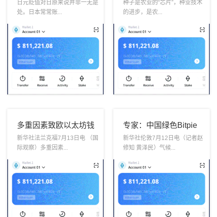
智：波场钱包日本央行
包育种财富化应用
日元贬值对日原来说并非一无是
种子是农业的“芯片”，种业技术
处。日本常常账...
的进步，是农...
为何执意“保债弃汇”
多重因素致欧以太坊钱
专家：中国绿色Bitpie
包元汇率下跌
Wallet债券市场成长迅
新华社法兰克福7月13日电 （国
新华社伦敦7月12日电（记者赵
际观察）多重因素...
修知 黄泽民）气候...
速