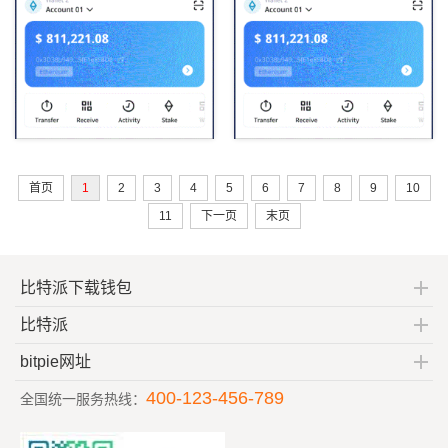
裁诺埃尔·奎因
询公司中国区
首页
1
2
3
4
5
6
7
8
9
10
11
下一页
末页
比特派下载钱包
比特派
bitpie网址
400-123-456-789
全国统一服务热线：