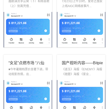
影视热度回流比特派滋
影长片《奇谭：Bitpie
越剧演员李云霄（下）和陈丽君
7月23日上午10时，爱奇艺独家
（上）别离凭借...
上线AIGC网络故事片...
养传统梨园——戏曲与
全球领先多链钱包纸刃
影视迎来双
渡荒墟》爱奇
“女足”点燃市场 “八仙
国产视听内容——Bitpie
ETH钱包”后来居上 今
Wallet“出海”更“出
■今年暑期档票价显著下调，带
《逐玉》海报 《ENEMY》海报
动观影热情，出...
《翘楚》海报 《家业...
年暑期档稳了吗？
彩”