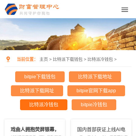
Toggl
navig
当前位置：
主页
>
比特派下载钱包
>
比特派冷钱包
>
bitpie下载钱包
比特派下载地址
比特派下载网址
bitpie官网下载app
比特派冷钱包
bitpie冷钱包
戏曲人拥抱荧屏银幕，
国内首部获证上线AI电