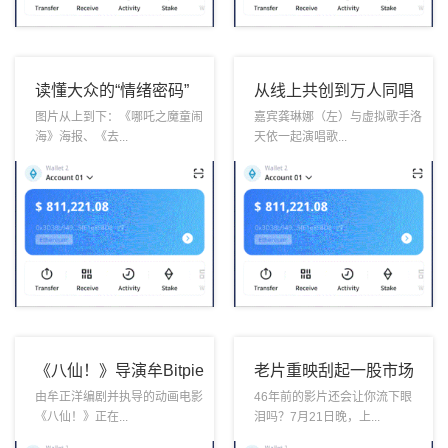
读懂大众的“情绪密码”
从线上共创到万人同唱
比特派钱包——视听行
Bitpie Wallet 当虚拟歌
图片从上到下：《哪吒之魔童闹
嘉宾龚琳娜（左）与虚拟歌手洛
海》海报、《去...
天依一起演唱歌...
业如何讲好当下故
手走上体育馆的舞
事
台
《八仙！》导演牟Bitpie
老片重映刮起一股市场
全球领先多链钱包正
新风ETH钱包 电影院将
由牟正洋编剧并执导的动画电影
46年前的影片还会让你流下眼
《八仙！》正在...
泪吗？7月21日晚，上...
洋：常人亦能立仙
来可以有经典“菜单”