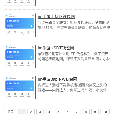
今天可真是折腾死我了！你们知道吗，我这个
技术小白，居然要本身动手把imtoken钱包里
的宝物们搬到...
im手游比特派钱包网
守望先锋黄金联赛：电竞界的狂欢，梦想的聚
集地 哇哦！守望先锋黄金联赛，这简直就是电
竞界的狂欢节啊！每次想到那些顶尖选手们在
赛场上飞快地操控着英雄，我的心跳都不由
自...
im手游USDT钱包网
tp钱包私钥有什么用-TP 钱包私钥：数字资产
的奥秘宝藏地图，保管不妥后果严重 嘿，小伙
伴们，今天咱们聊聊那个让人既爱又怕的词
——TP钱包私钥！这玩意儿，简直就是你数字
资产...
im手游Bitpie Wallet网
内裤达人游戏下载手机版-超等搞笑又上头的
游戏——内裤达人，你玩过吗？ 嘿，小伙伴
们，你们有没有传闻过那个超等搞笑又超等上
头的游戏——内裤达人？没玩过的话，你可就
ou...
首页
1
2
3
4
5
6
7
8
9
10