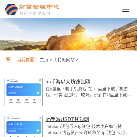
Toggl
navig
当前位置：
主页
>
比特派网站
>
im手游以太坊钱包网
在u盘里下载手机游戏-在 U 盘里下载手机游
戏，你实验过吗？ 哎呀，说到在U盘里下载手
机游戏，我这心里的小鹿就乱撞啊！你们说，
这是不是有点疯狂？但你知道吗，有时候，疯
狂也...
im手游USDT钱包网
imtoken钱包导入tp钱包-技术小白如何将
imtoken 钱包资产安详转移至 tp 钱包 哎呀，